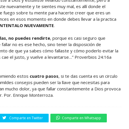
te nuevamente y te sientes muy mal, es allí donde el
e fuego sobre tu mente para hacerte creer que eres un
nces en esos momento en donde debes llevar a la practica
, INTENTALO NUEVAMENTE
.
allas, no puedes rendirte
, porque es casi seguro que
fallar no es ese hecho, sino tener la disposición de
iento de que ya sabes cómo fallaste y cómo poderlo evitar la
s cae el justo, y vuelve a levantarse…” Proverbios 24:16a
comiendo estos
cuatro pasos
, si te das cuenta es un circulo
humildes consejos pueden ser la llave que necesitas para
an mucho dolor, ya que fallar constantemente a Dios provoca
r. Por. Enrique Monterroza.
Comparte en Twitter
Comparte en Whatsapp