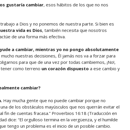
os gustaría cambiar
, esos hábitos de los que no nos
rabajo a Dios y no ponemos de nuestra parte. Si bien es
uestra vida es Dios
, también necesita que nosotros
actúe de una forma más efectiva.
 ayude a cambiar, mientras yo no pongo absolutamente
a mucho nuestras decisiones, Él jamás nos va a forzar para
obligarnos para que de una vez por todas cambiemos, ¡No!,
e tener como terreno
un corazón dispuesto
a ese cambio y
realmente cambiar?
.
Hay mucha gente que no puede cambiar porque no
una de los obstáculos mayúsculos que nos querrán evitar el
e al fin de cuentas fracasa.” Proverbios 16:18 (Traducción en
dad dice: “El orgulloso termina en la vergüenza, y el humilde
que tengo un problema es el inicio de un posible cambio.