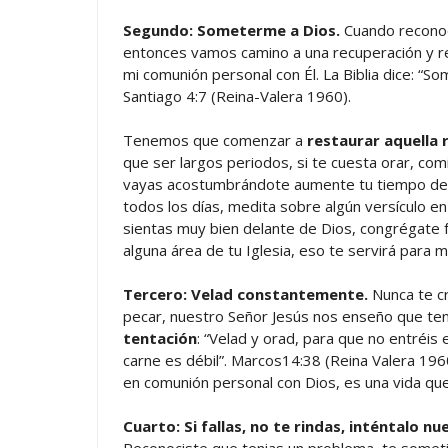
Segundo: Someterme a Dios.
Cuando recono
entonces vamos camino a una recuperación y r
mi comunión personal con Él. La Biblia dice: “Som
Santiago 4:7 (Reina-Valera 1960).
Tenemos que comenzar a
restaurar aquella 
que ser largos periodos, si te cuesta orar, c
vayas acostumbrándote aumente tu tiempo de or
todos los días, medita sobre algún versículo en
sientas muy bien delante de Dios, congrégate
alguna área de tu Iglesia, eso te servirá para
Tercero: Velad constantemente.
Nunca te cr
pecar, nuestro Señor Jesús nos enseño que te
tentación
: “Velad y orad, para que no entréis 
carne es débil”. Marcos14:38 (Reina Valera 196
en comunión personal con Dios, es una vida que 
Cuarto: Si fallas, no te rindas, inténtalo n
Reconociste que tenias un problema, te someti