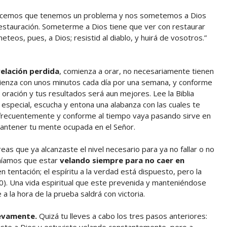
cemos que tenemos un problema y nos sometemos a Dios
estauración. Someterme a Dios tiene que ver con restaurar
eteos, pues, a Dios; resistid al diablo, y huirá de vosotros.”
relación perdida
, comienza a orar, no necesariamente tienen
omienza con unos minutos cada día por una semana, y conforme
ación y tus resultados será aun mejores. Lee la Biblia
 especial, escucha y entona una alabanza con las cuales te
 frecuentemente y conforme al tiempo vaya pasando sirve en
 mantener tu mente ocupada en el Señor.
eas que ya alcanzaste el nivel necesario para ya no fallar o no
níamos que estar
velando siempre para no caer en
en tentación; el espíritu a la verdad está dispuesto, pero la
0). Una vida espiritual que este prevenida y manteniéndose
a la hora de la prueba saldrá con victoria.
uevamente.
Quizá tu lleves a cabo los tres pasos anteriores:
ste a Dios y estuviste velando constantemente, pero a