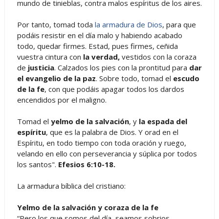
mundo de tinieblas, contra malos espíritus de los aires.
Por tanto, tomad toda
la armadura de Dios
, para que
podáis resistir en el día malo y habiendo acabado
todo, quedar firmes. Estad, pues firmes, ceñida
vuestra cintura con
la verdad,
vestidos con la coraza
de
justicia
. Calzados los pies con la prontitud para
dar
el evangelio de la paz
. Sobre todo, tomad el
escudo
de la fe
, con que podáis apagar todos los dardos
encendidos por el maligno.
Tomad el
yelmo de la salvación
, y
la espada del
espíritu
, que es la palabra de Dios. Y orad en el
Espíritu, en todo tiempo con toda oración y ruego,
velando en ello con perseverancia y súplica por todos
los santos".
Efesios 6:10-18.
La armadura bíblica del cristiano:
Yelmo de la salvación y coraza de la fe
“Pero los que somos del día, seamos sobrios,