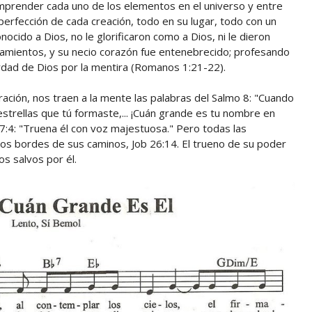
omprender cada uno de los elementos en el universo y entre
perfección de cada creación, todo en su lugar, todo con un
ocido a Dios, no le glorificaron como a Dios, ni le dieron
namientos, y su necio corazón fue entenebrecido; profesando
erdad de Dios por la mentira (Romanos 1:21-22).
ación, nos traen a la mente las palabras del Salmo 8: "Cuando
 estrellas que tú formaste,... ¡Cuán grande es tu nombre en
 37:4: "Truena él con voz majestuosa." Pero todas las
 los bordes de sus caminos, Job 26:14. El trueno de su poder
s salvos por él.