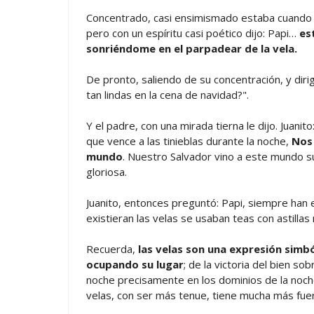
Concentrado, casi ensimismado estaba cuando pa
pero con un espíritu casi poético dijo: Papi…
es
sonriéndome en el parpadear de la vela.
De pronto, saliendo de su concentración, y dir
tan lindas en la cena de navidad?".
Y el padre, con una mirada tierna le dijo. Juan
que vence a las tinieblas durante la noche,
Nos 
mundo
. Nuestro Salvador vino a este mundo su
gloriosa.
Juanito, entonces preguntó: Papi, siempre han ex
existieran las velas se usaban teas con astillas
Recuerda,
las velas son una expresión simból
ocupando su lugar
; de la victoria del bien so
noche precisamente en los dominios de la noche; 
velas, con ser más tenue, tiene mucha más fuerza