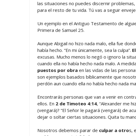
las situaciones no puedes discernir problemas,
para el resto de tu vida. Tú vas a seguir envej
Un ejemplo en el Antiguo Testamento de alguie
Primera de Samuel 25.
Aunque Abigail no hizo nada malo, ella fue don
había hecho. “En mi únicamente, sea la culpa”.
E
excusas. Mucho menos lo negó o ignoro la situac
cuando ella no había hecho nada malo. A medida
puestos por obra
en las vidas de las persona
son ejemplos basados bíblicamente que nosotros
perdón aun cuando ella no había hecho nada ma
Encontrarás personas que van a venir en contr
ellos. En
2 de Timoteo 4:14
, “Alexander me hi
(vengará)? “El Señor le pagará (vengará) de a
dejar o soltar ciertas situaciones. Quita tu man
Nosotros debemos parar de
culpar a otro
s, 