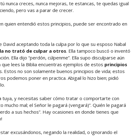
 tú nunca creces, nunca mejoras, te estancas, te quedas igual
eciendo, pero vas a parar de crecer.
n quien entendió estos principios, puede ser encontrado en
de David aceptando toda la culpa por lo que su esposo Nabal
lla no trató de culpar a otros
. Ella tampoco buscó o inventó
ión. Ella dijo “perdón, cúlpenme”. Ella supo disculparse aún
 que lees la Biblia encuentras ejemplos de estos
principios
s. Estos no son solamente buenos principios de vida; estos
 podemos poner en practica. Abigail lo hizo bien; pidió
lo.
a tuya, y necesitas saber cómo tratar o comportarte con
zo mucho mal; el Señor le pagará (vengará)”. Quién le pagará
cuerdo a sus hechos”. Hay ocasiones en donde tienes que
o!
estar excusándonos, negando la realidad, o ignorando el