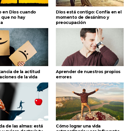
 en Dios cuando
Dios está contigo: Confía en el
 que no hay
momento de desánimo y
za
preocupación
ancia de la actitud
Aprender de nuestros propios
aciones de la vida
errores
da de las almas: está
Cómo lograr una vida