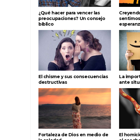
¿Qué hacer para vencer las
Creyendo
preocupaciones? Un consejo
sentimos
bíblico
esperan
El chisme y sus consecuencias
La import
destructivas
ante situ
Fortaleza de Dios en medio de
El homici