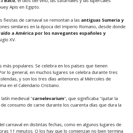
 a
Baco
, el dios del vino, las saturnales y las lupercales
buey Apis en Egipto.
s fiestas de carnaval se remontan a las
antiguas Sumeria y
iones similares en la época del Imperio Romano, desde donde
raído a América por los navegantes españoles y
iglo XV.
as más populares. Se celebra en los países que tienen
 Por lo general, en muchos lugares se celebra durante tres
olendas, y son los tres días anteriores al Miércoles de
ma en el Calendario Cristiano.
latín medieval "
carnelevarium
", que significaba "quitar la
osa de consumo de carne durante los cuarenta días que dura la
el carnaval en distintas fechas, como en algunos lugares de
 horas 11 minutos. O los hay que lo comienzan no bien termina