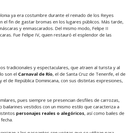
Colonia ya era costumbre durante el reinado de los Reyes
 el fin de gastar bromas en los lugares públicos. Más tarde,
s máscaras y enmascarados. Del mismo modo, Felipe II
aras. Fue Felipe IV, quien restauró el esplendor de las
s tradicionales y espectaculares, que atraen al turista y al
lo son el
Carnaval de Río
, el de Santa Cruz de Tenerife, el de
 y el de República Dominicana, con sus distintas expresiones,
similares, pues siempre se presencian desfiles de carrozas,
ailarines vestidos con un mismo estilo que caracteriza a
istintos
personajes reales o alegóricos
, así como bailes de
 fecha.
ersigan a los paseantes con vejigas que se utilizan para