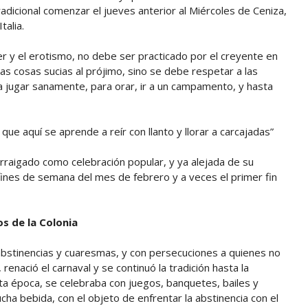
tradicional comenzar el jueves anterior al Miércoles de Ceniza,
alia.
er y el erotismo, no debe ser practicado por el creyente en
tras cosas sucias al prójimo, sino se debe respetar a las
 jugar sanamente, para orar, ir a un campamento, y hasta
que aquí se aprende a reír con llanto y llorar a carcajadas”
arraigado como celebración popular, y ya alejada de su
s fines de semana del mes de febrero y a veces el primer fin
s de la Colonia
, abstinencias y cuaresmas, y con persecuciones a quienes no
enació el carnaval y se continuó la tradición hasta la
ta época, se celebraba con juegos, banquetes, bailes y
ha bebida, con el objeto de enfrentar la abstinencia con el