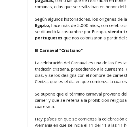
paganas
, como las que se realizaban en honor
romanas, o las que se realizaban en honor del 
Según algunos historiadores, los orígenes de la
Egipto
, hace más de 5,000 años, con celebrac
se difundió la costumbre por Europa,
siendo t
portugueses
que nos colonizaron a partir del s
El Carnaval "Cristiano"
La celebración del Carnaval es una de las fiest
tradición cristiana, precediendo a la cuaresma.
días, y se los designa con el nombre de carnest
Ceniza, que es el día en que comienza la cuares
Se supone que el término carnaval proviene del 
carne" y que se refería a la prohibición religi
cuaresma.
Hay países en que se comienza la celebración d
Alemania en que se inicia el 11 del 11 a las 11