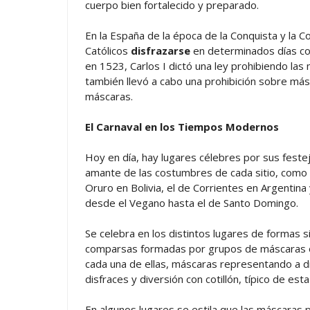
cuerpo bien fortalecido y preparado.
En la España de la época de la Conquista y la 
Católicos
disfrazarse
en determinados días con
en 1523, Carlos I dictó una ley prohibiendo la
también llevó a cabo una prohibición sobre másc
máscaras.
El Carnaval en los Tiempos Modernos
Hoy en día, hay lugares célebres por sus festejo
amante de las costumbres de cada sitio, como 
Oruro en Bolivia, el de Corrientes en Argentina
desde el Vegano hasta el de Santo Domingo.
Se celebra en los distintos lugares de formas 
comparsas formadas por grupos de máscaras o b
cada una de ellas, máscaras representando a d
disfraces y diversión con cotillón, típico de esta
En algunos lugares se estila que las máscaras p