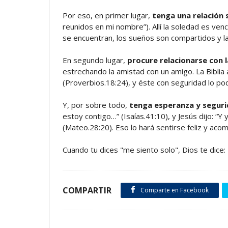
Por eso, en primer lugar,
tenga una relación 
reunidos en mi nombre”). Allí la soledad es ven
se encuentran, los sueños son compartidos y l
En segundo lugar,
procure relacionarse con l
estrechando la amistad con un amigo. La Bibli
(Proverbios.18:24), y éste con seguridad lo po
Y, por sobre todo,
tenga esperanza y segurid
estoy contigo…” (Isaías.41:10), y Jesús dijo: “Y
(Mateo.28:20). Eso lo hará sentirse feliz y aco
Cuando tu dices "me siento solo", Dios te dice
COMPARTIR
Comparte en Facebook