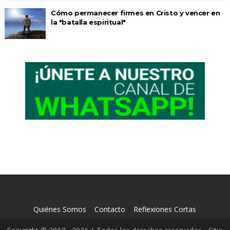
Cómo permanecer firmes en Cristo y vencer en
la "batalla espiritual"
Quiénes Somos
|
Contacto
|
Reflexiones Cortas