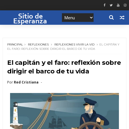
PRINCIPAL
REFLEXIONES
REFLEXIONES VIVIR LA VID
EL CAPITÁN Y
EL FARO: REFLEXIÓN SOBRE DIRIGIR EL BARCO DE TU VIDA
El capitán y el faro: reflexión sobre
dirigir el barco de tu vida
Por
Red Cristiana